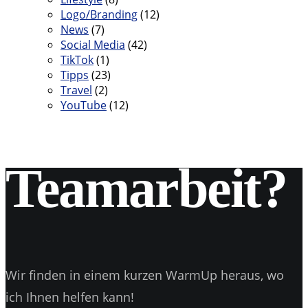
Logo/Branding
(12)
News
(7)
Social Media
(42)
TikTok
(1)
Tipps
(23)
Travel
(2)
YouTube
(12)
Teamarbeit?
Wir finden in einem kurzen WarmUp heraus, wo
ich Ihnen helfen kann!