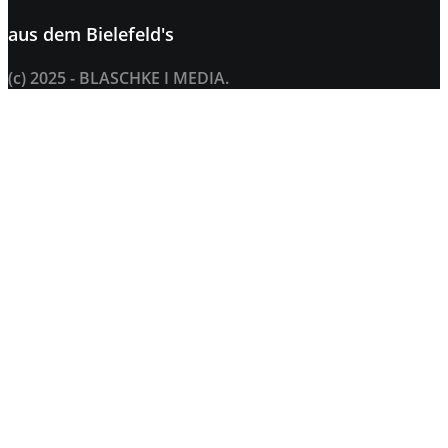
aus dem
Bielefeld's
(c) 2025 - BLASCHKE I MEDIA.