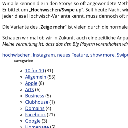
Wir alle kennen die in den Storys so oft angewendete Met
Er bittet um „
Hochwischen/Swipe up
“. Seit heute Nacht w
jeder diese Hochwisch-Variante kennt, muss dennoch oft 
Die Variante des „
Zeige mehr
“ ist vielen durch die norma
Schauen wir mal ob wir in Zukunft auch eine zeitliche Anp
Meine Vermutung ist, dass das den Big Playern vorenthalten wi
hochwischen
,
Instagram
,
neues Feature
,
show more
,
Swip
Kategorien
10 for 10
(31)
Allgemein
(55)
Apple
(8)
Arts
(6)
Business
(5)
Clubhouse
(1)
Domains
(4)
Facebook
(21)
Google
(3)
Homepage
(5)