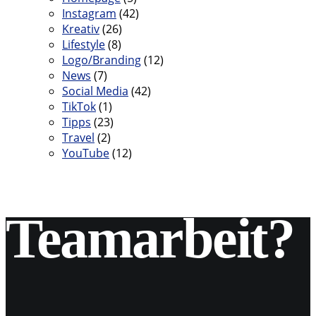
Instagram
(42)
Kreativ
(26)
Lifestyle
(8)
Logo/Branding
(12)
News
(7)
Social Media
(42)
TikTok
(1)
Tipps
(23)
Travel
(2)
YouTube
(12)
Teamarbeit?