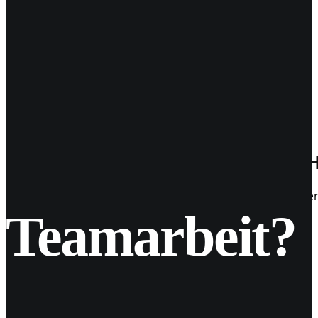
24
Apr. 2018
QUICK INFO: Tschüss „Swipe Up“ – 
Instagram führt erneut nun neue Methode ein. Wir alle k
Teamarbeit?