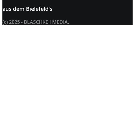
aus dem
Bielefeld's
(c) 2025 - BLASCHKE I MEDIA.