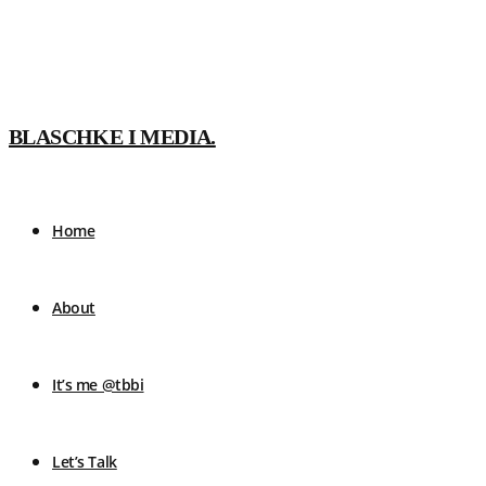
BLASCHKE I MEDIA.
Home
About
It’s me @tbbi
Let’s Talk