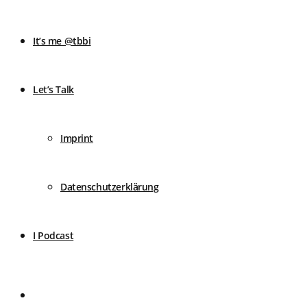
It’s me @tbbi
Let’s Talk
Imprint
Datenschutzerklärung
I Podcast