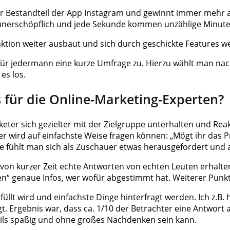
ter Bestandteil der App Instagram und gewinnt immer mehr an
u unerschöpflich und jede Sekunde kommen unzählige Minute
unktion weiter ausbaut und sich durch geschickte Features w
t für jedermann eine kurze Umfrage zu. Hierzu wählt man n
es los.
 für die Online-Marketing-Experten?
ter sich gezielter mit der Zielgruppe unterhalten und Rea
er wird auf einfachste Weise fragen können: „Mögt ihr das P
e fühlt man sich als Zuschauer etwas herausgefordert und 
halb von kurzer Zeit echte Antworten von echten Leuten erha
“ genaue Infos, wer wofür abgestimmt hat. Weiterer Punkt
füllt wird und einfachste Dinge hinterfragt werden. Ich z.B
agt. Ergebnis war, dass ca. 1/10 der Betrachter eine Ant
teils spaßig und ohne großes Nachdenken sein kann.