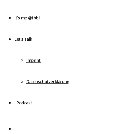
It’s me @tbbi
Let’s Talk
Imprint
Datenschutzerklärung
I Podcast