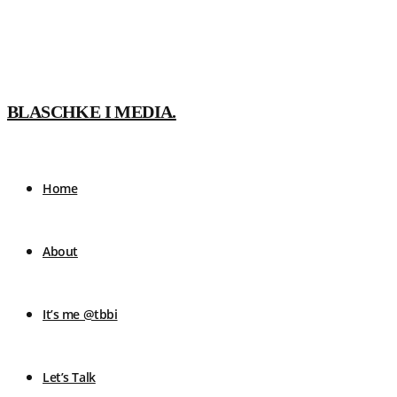
BLASCHKE I MEDIA.
Home
About
It’s me @tbbi
Let’s Talk