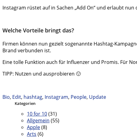
Instagram rüstet auf in Sachen „Add On“ und erlaubt nun 
Welche Vorteile bringt das?
Firmen können nun gezielt sogenannte Hashtag-Kampagnen 
Brand verbunden ist.
Eine tolle Funktion auch für Influenzer und Promis. Für 
TIPP: Nutzen und ausprobieren 🙂
Bio
,
Edit
,
hashtag
,
Instagram
,
People
,
Update
Kategorien
10 for 10
(31)
Allgemein
(55)
Apple
(8)
Arts
(6)