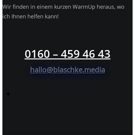
Wir finden in einem kurzen WarmUp heraus, wo
ich Ihnen helfen kann!
0160 – 459 46 43
hallo@blaschke.media