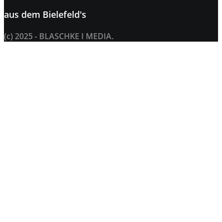
aus dem
Bielefeld's
(c) 2025 - BLASCHKE I MEDIA.