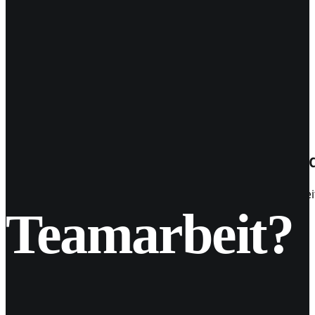
04
Juni 2017
Wie #Hashtags deine Reichweite und
#Hashtag? Ja - genau! Nutzt sie und lasst sie für euch ar
Teamarbeit?