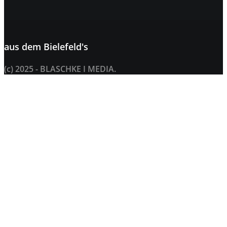
aus dem
Bielefeld's
(c) 2025 - BLASCHKE I MEDIA.