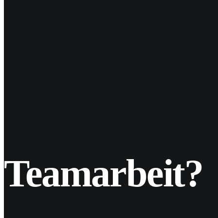
15
Jan. 2020
Facebook mit neuem Design und D
Facebook versucht sich in diesem Jahr Design-technisch 
Teamarbeit?