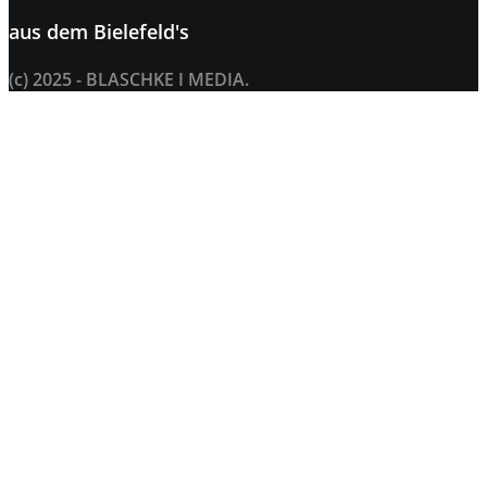
aus dem
Bielefeld's
(c) 2025 - BLASCHKE I MEDIA.