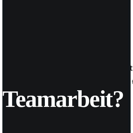
05
Apr. 2019
Hallo WhatsApp Business für iOS (St
Ganz frisch zum Wochenende startet WhatsApp Business f
Teamarbeit?