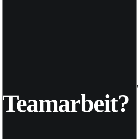
22
Jan. 2019
Welche Hashtags benutze ich?
Instagram wäre ohne Hashtags wohl nie so populär geword
Teamarbeit?