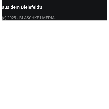
aus dem
Bielefeld's
(c) 2025 - BLASCHKE I MEDIA.