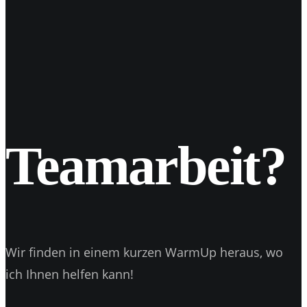
30
Juni 2017
TBBI V3 – „.01 Life“
VLOG 3 Zum allgemeinen "socialen" gehört auch eine
Menge texten, fragen und ansprechen. Besonders zu
Beginn einer Grow-up Phase, wie…
Teamarbeit?
Wir finden in einem kurzen WarmUp heraus, wo
ich Ihnen helfen kann!