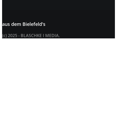
aus dem
Bielefeld's
(c) 2025 - BLASCHKE I MEDIA.