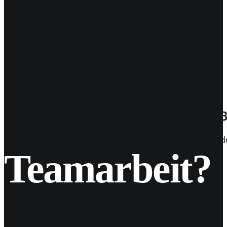
29
Mai 2017
Homepage: Murat Aslan (Fotograf, B
Ende 2016 stellte Murat Aslan, Fotograf aus Berlin (u.a. S
Teamarbeit?