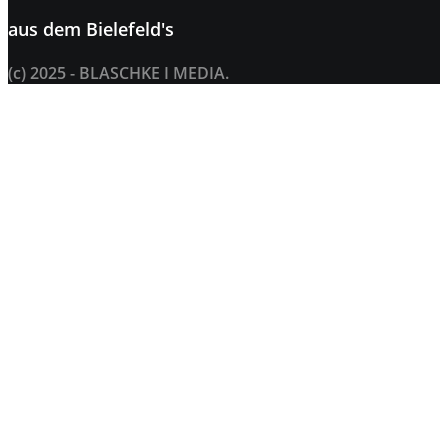
aus dem
Bielefeld's
(c) 2025 - BLASCHKE I MEDIA.