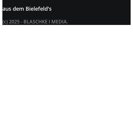
aus dem
Bielefeld's
(c) 2025 - BLASCHKE I MEDIA.