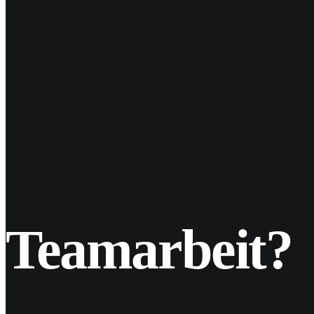
29
Mai 2017
Homepage: Murat Aslan (Fotograf, B
Ende 2016 stellte Murat Aslan, Fotograf aus Berlin (u.a. S
Teamarbeit?