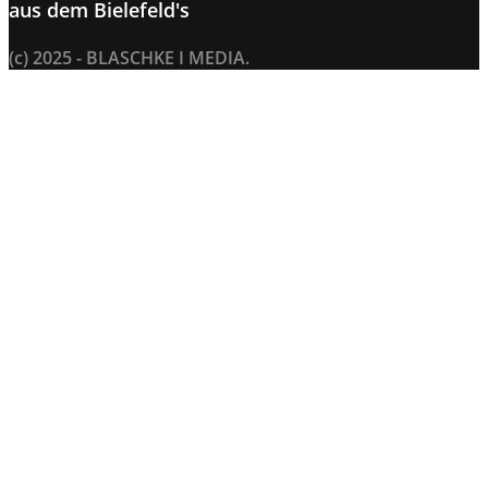
aus dem
Bielefeld's
(c) 2025 - BLASCHKE I MEDIA.