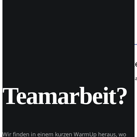
03
Aug. 2017
VLOG 4 // Fotoshooting Rudolf-Oetke
FOTOSHOOTING Jedes Jahr erscheint das Rudolf-Oetker-Hal
Teamarbeit?
Wir finden in einem kurzen WarmUp heraus, wo