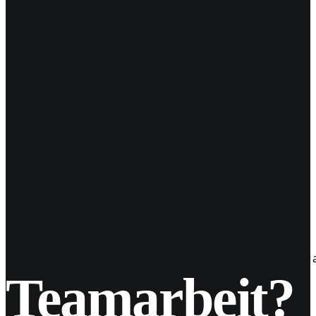
10
März 2020
Whatsapp nun im Darkmodus
Nach über 3 Jahren Ankündigung und Warten, hat es nun a
Teamarbeit?