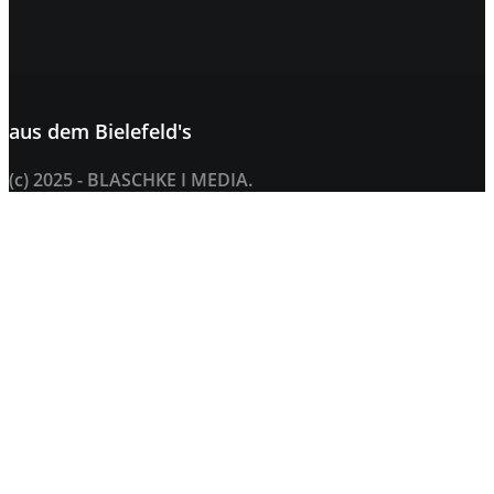
aus dem
Bielefeld's
(c) 2025 - BLASCHKE I MEDIA.