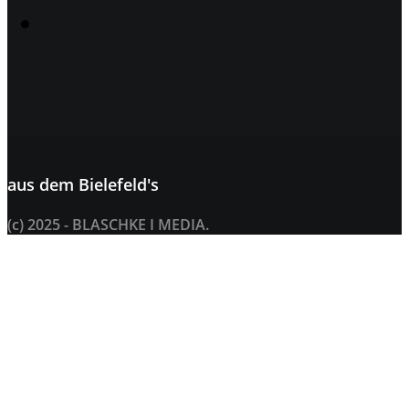
aus dem
Bielefeld's
(c) 2025 - BLASCHKE I MEDIA.