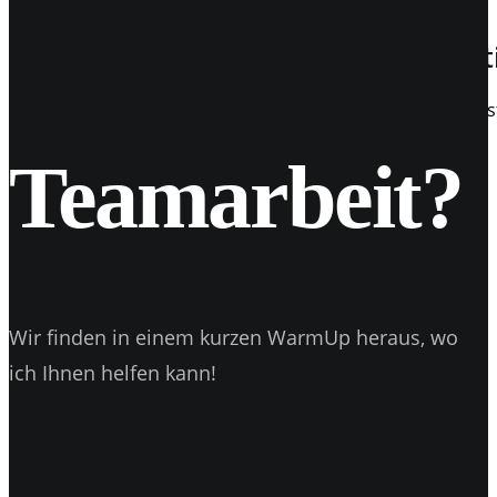
19
Apr. 2017
Instagram kommt mit Galerie-Funkt
Instagram - Erweiterung Galerien sind nun möglich Die Ins
Foto machen, dieses zu der-hashtag-en…
Teamarbeit?
Wir finden in einem kurzen WarmUp heraus, wo
ich Ihnen helfen kann!