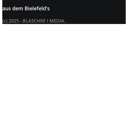
aus dem
Bielefeld's
(c) 2025 - BLASCHKE I MEDIA.