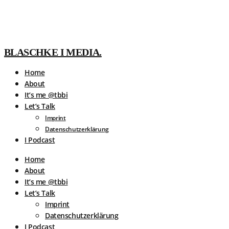
BLASCHKE I MEDIA.
Home
About
It’s me @tbbi
Let’s Talk
Imprint
Datenschutzerklärung
I Podcast
Home
About
It’s me @tbbi
Let’s Talk
Imprint
Datenschutzerklärung
I Podcast