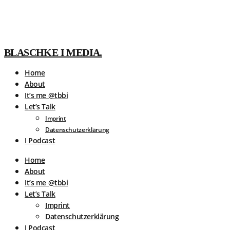
BLASCHKE I MEDIA.
Home
About
It’s me @tbbi
Let’s Talk
Imprint
Datenschutzerklärung
I Podcast
Home
About
It’s me @tbbi
Let’s Talk
Imprint
Datenschutzerklärung
I Podcast