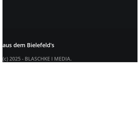
aus dem
Bielefeld's
(c) 2025 - BLASCHKE I MEDIA.