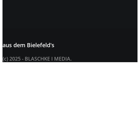
aus dem
Bielefeld's
(c) 2025 - BLASCHKE I MEDIA.