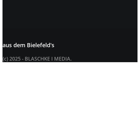
aus dem
Bielefeld's
(c) 2025 - BLASCHKE I MEDIA.