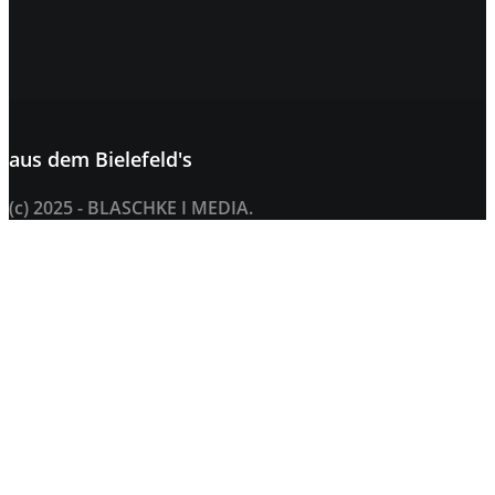
aus dem
Bielefeld's
(c) 2025 - BLASCHKE I MEDIA.