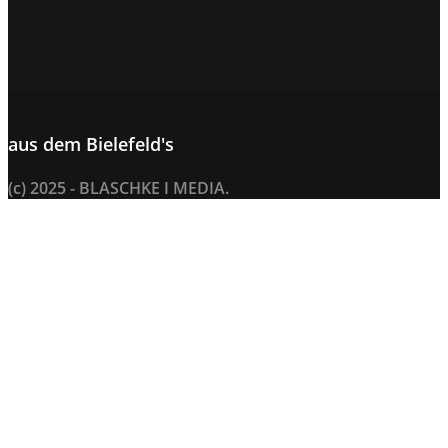
aus dem
Bielefeld's
(c) 2025 - BLASCHKE I MEDIA.