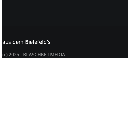
aus dem
Bielefeld's
(c) 2025 - BLASCHKE I MEDIA.