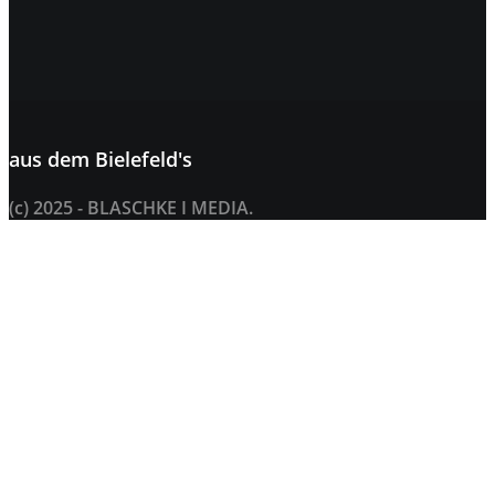
aus dem
Bielefeld's
(c) 2025 - BLASCHKE I MEDIA.