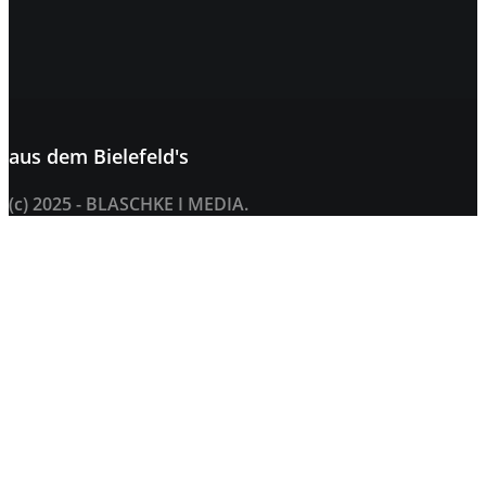
aus dem
Bielefeld's
(c) 2025 - BLASCHKE I MEDIA.