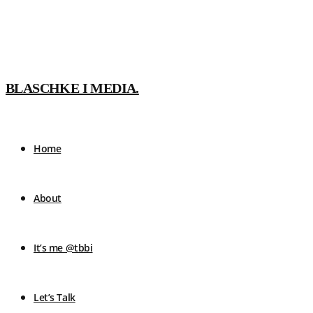
BLASCHKE I MEDIA.
Home
About
It’s me @tbbi
Let’s Talk