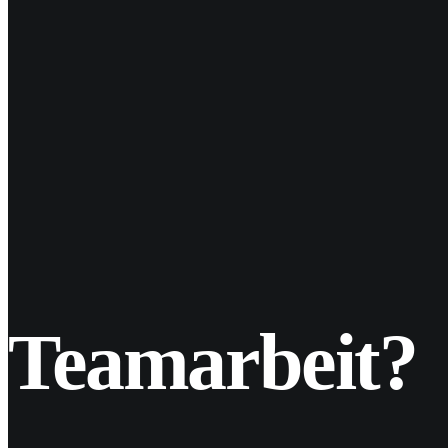
Teamarbeit?
Vorherige
Nächste