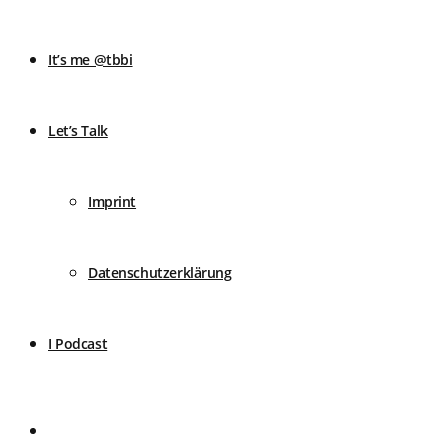
It’s me @tbbi
Let’s Talk
Imprint
Datenschutzerklärung
I Podcast